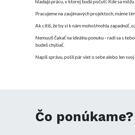
hľadajú prácu, v ktorej budú počutí. Kde sa môžu
Pracujeme na zaujímavých projektoch, máme tím, 
Ak cítiš, že by si k nám mohol/mohla zapadnúť, oz
Nemusíš čakať na ideálnu ponuku - radi sa s te
budeš chýbať.
Napíš správu, pošli pár viet o sebe alebo len svoj 
Čo ponúkame?