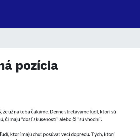
á pozícia
, že už na teba čakáme. Denne stretávame ľudí, ktorí sú
ú, či majú "dosť skúseností" alebo či "sú vhodní".
udí, ktorí majú chuť posúvať veci dopredu. Tých, ktorí