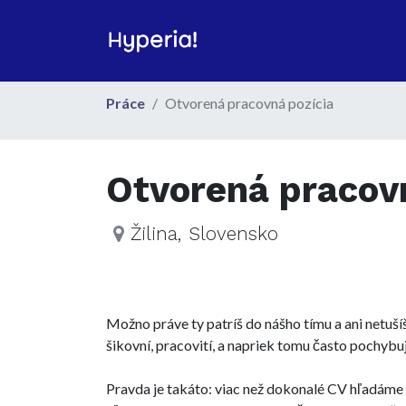
Práce
Otvorená pracovná pozícia
Otvorená pracovn
Žilina
,
Slovensko
Možno práve ty patríš do nášho tímu a ani netušíš
šikovní, pracovití, a napriek tomu často pochybuj
Pravda je takáto: viac než dokonalé CV hľadáme ľ