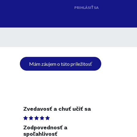
PRIHLÁSIŤ SA
Go to Hyperia!
Mám záujem o túto príležitosť
Zvedavosť a chuť učiť sa
Zodpovednosť a
spoľahlivosť